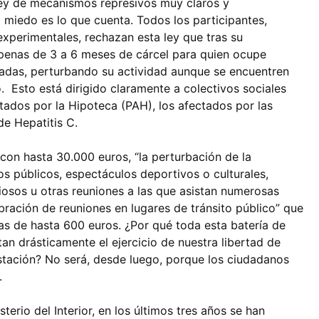
ley de mecanismos represivos muy claros y
l miedo es lo que cuenta. Todos los participantes,
experimentales, rechazan esta ley que tras su
enas de 3 a 6 meses de cárcel para quien ocupe
vadas, perturbando su actividad aunque se encuentren
o. Esto está dirigido claramente a colectivos sociales
ados por la Hipoteca (PAH), los afectados por las
de Hepatitis C.
on hasta 30.000 euros, “la perturbación de la
s públicos, espectáculos deportivos o culturales,
giosos u otras reuniones a las que asistan numerosas
bración de reuniones en lugares de tránsito público” que
s de hasta 600 euros. ¿Por qué toda esta batería de
an drásticamente el ejercicio de nuestra libertad de
stación? No será, desde luego, porque los ciudadanos
.
terio del Interior, en los últimos tres años se han